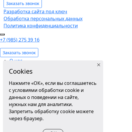
Заказать звонок
Разработка сайта под ключ
Обработка персональных данных
Политика конфиденциальности
+7 (985) 275 39 16
Заказать звонок
О нас
Новости сада
Cookies
Вопросы родителей
Отзывы
Нажмите «ОК», если вы соглашаетесь
Расписание и меню
с условиями обработки cookie и
Условия поступления и стоимость
данных о поведении на сайте,
Фотогалерея
нужных нам для аналитики.
Праздники и выступления
Запретить обработку cookie можете
Занятия
через браузер.
Жизнь садика
Сотрудничество